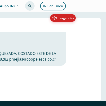
Grupo INS
INS en Línea
Emergencias
D QUESADA, COSTADO ESTE DE LA
8282 pmejias@coopelesca.co.cr